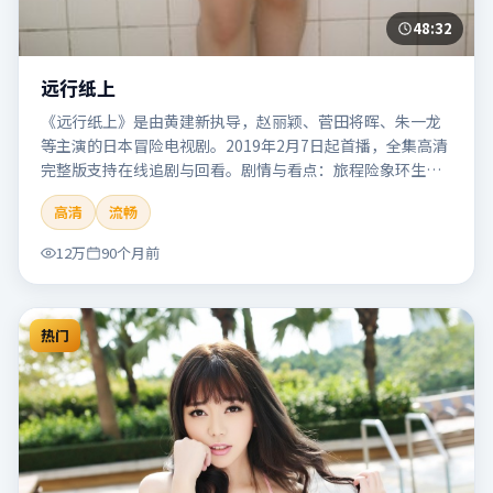
48:32
远行纸上
《远行纸上》是由黄建新执导，赵丽颖、菅田将晖、朱一龙
等主演的日本冒险电视剧。2019年2月7日起首播，全集高清
完整版支持在线追剧与回看。剧情与看点：旅程险象环生，
奇观与友情并行，带来沉浸式探险体验。本片适合检索「远
高清
流畅
行纸上」「黄建新」「冒险」「日本」「2019」「2019-02-
07上映」等关键词的影迷阅读简介与主创信息。
12万
90个月前
热门