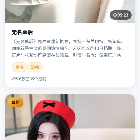
99:23
无名幕后
《无名幕后》是由黄建新执导，凯特·布兰切特、杨紫琼、
刘亦菲等主演的泰国惊悚综艺。2023年9月10日档期上线，
正片与花絮均可高清在线观看。剧情与看点：氛围压迫感
强，节奏紧张，适合追求刺激观影体验的观众。本片适合检
高清
流畅
索「无名幕后」「黄建新」「惊悚」「泰国」「2023」
「2023-09-10上映」等关键词的影迷阅读简介与主创信息。
5.6万
35个月前
最新