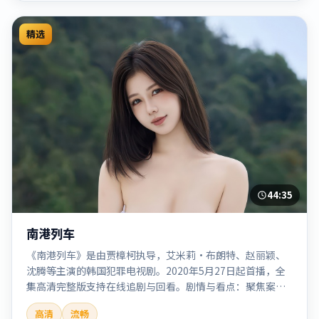
精选
44:35
南港列车
《南港列车》是由贾樟柯执导，艾米莉·布朗特、赵丽颖、
沈腾等主演的韩国犯罪电视剧。2020年5月27日起首播，全
集高清完整版支持在线追剧与回看。剧情与看点：聚焦案件
与人性灰色地带，张力十足，兼具社会观察与戏剧冲突。本
高清
流畅
片适合检索「南港列车」「贾樟柯」「犯罪」「韩国」