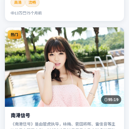
高清
流畅
片适合检索「南港列车」「贾樟柯」「犯罪」「韩国」
「2020」「2020-05-27上映」等关键词的影迷阅读简介与主
13万
75个月前
创信息。
热门
95:19
南港信号
《南港信号》是由管虎执导，咏梅、菅田将晖、雷佳音等主