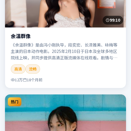
99:10
余温群像
《余温群像》是由冯小刚执导，段奕宏、长泽雅美、咏梅等
主演的日本动作电影。2025年2月10日于日本及全球多地区
院线上映，并同步提供高清正版流媒体在线观看。剧情与看
点：动作场面密集，节奏明快，适合喜欢热血追缉与爆破场
高清
流畅
面的观众。本片适合检索「余温群像」「冯小刚」「动作」
「日本」「2025」「2025-02-10上映」等关键词的影迷阅读
12万
18个月前
简介与主创信息。
热门