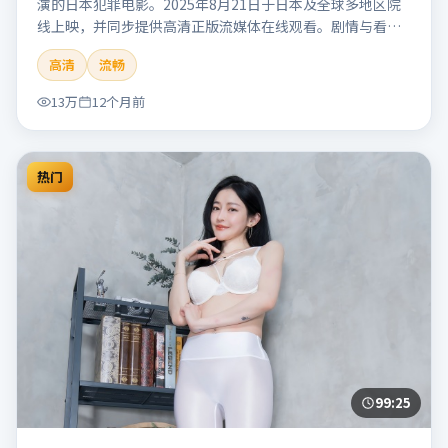
演的日本犯罪电影。2025年8月21日于日本及全球多地区院
线上映，并同步提供高清正版流媒体在线观看。剧情与看
点：聚焦案件与人性灰色地带，张力十足，兼具社会观察与
高清
流畅
戏剧冲突。本片适合检索「南港信号」「管虎」「犯罪」
「日本」「2025」「2025-08-21上映」等关键词的影迷阅读
13万
12个月前
简介与主创信息。
热门
99:25