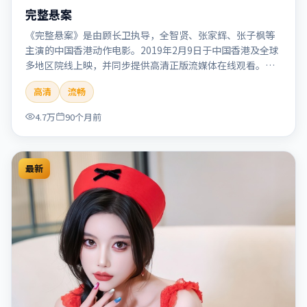
完整悬案
《完整悬案》是由顾长卫执导，全智贤、张家辉、张子枫等
主演的中国香港动作电影。2019年2月9日于中国香港及全球
多地区院线上映，并同步提供高清正版流媒体在线观看。剧
情与看点：动作场面密集，节奏明快，适合喜欢热血追缉与
高清
流畅
爆破场面的观众。本片适合检索「完整悬案」「顾长卫」
「动作」「中国香港」「2019」「2019-02-09上映」等关键
4.7万
90个月前
词的影迷阅读简介与主创信息。
最新