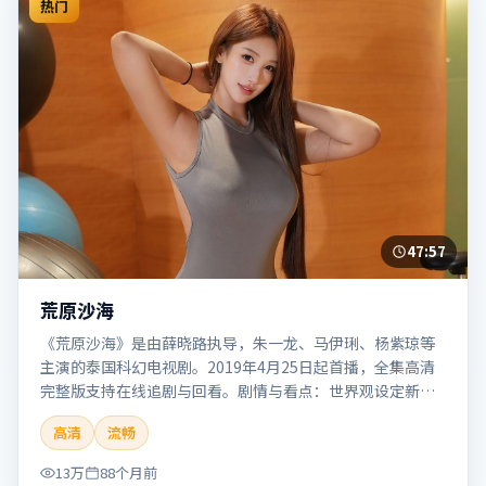
热门
47:57
荒原沙海
《荒原沙海》是由薛晓路执导，朱一龙、马伊琍、杨紫琼等
主演的泰国科幻电视剧。2019年4月25日起首播，全集高清
完整版支持在线追剧与回看。剧情与看点：世界观设定新
颖，视觉奇观与哲思并存，探讨科技与人性的边界。本片适
高清
流畅
合检索「荒原沙海」「薛晓路」「科幻」「泰国」「2019」
「2019-04-25上映」等关键词的影迷阅读简介与主创信息。
13万
88个月前