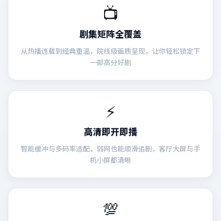
📺
剧集矩阵全覆盖
从热播连载到经典重温，院线级画质呈现，让你轻松锁定下
一部高分好剧
⚡
高清即开即播
智能缓冲与多码率适配，弱网也能顺滑追剧，客厅大屏与手
机小屏都清晰
💯