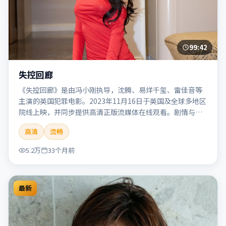
99:42
失控回廊
《失控回廊》是由冯小刚执导，沈腾、易烊千玺、雷佳音等
主演的英国犯罪电影。2023年11月16日于英国及全球多地区
院线上映，并同步提供高清正版流媒体在线观看。剧情与看
点：聚焦案件与人性灰色地带，张力十足，兼具社会观察与
高清
流畅
戏剧冲突。本片适合检索「失控回廊」「冯小刚」「犯罪」
「英国」「2023」「2023-11-16上映」等关键词的影迷阅读
5.2万
33个月前
简介与主创信息。
最新