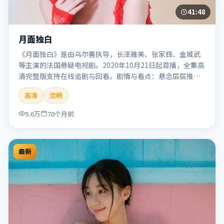
41:48
月面独白
《月面独白》是由乌尔善执导，长泽雅美、张家辉、金城武
等主演的法国悬疑电视剧。2020年10月21日起首播，全集高
清完整版支持在线追剧与回看。剧情与看点：悬念层层推
进，线索相互勾连，结局出人意料，适合推理爱好者。本片
高清
流畅
适合检索「月面独白」「乌尔善」「悬疑」「法国」
「2020」「2020-10-21上映」等关键词的影迷阅读简介与主
5.6万
70个月前
创信息。
最新