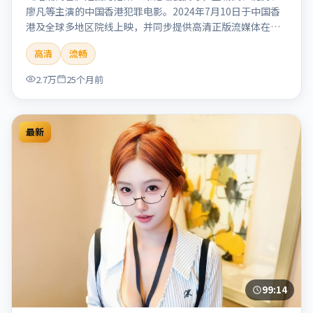
廖凡等主演的中国香港犯罪电影。2024年7月10日于中国香
港及全球多地区院线上映，并同步提供高清正版流媒体在线
观看。剧情与看点：聚焦案件与人性灰色地带，张力十足，
高清
流畅
兼具社会观察与戏剧冲突。本片适合检索「暗涌寓言」「丹
尼斯·维伦纽瓦」「犯罪」「中国香港」「2024」「2024-
2.7万
25个月前
07-10上映」等关键词的影迷阅读简介与主创信息。
最新
99:14