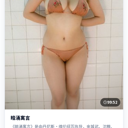
99:52
暗涌寓言
《暗涌寓言》是由丹尼斯·维伦纽瓦执导，金城武、沈腾、