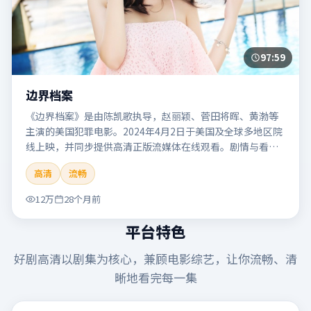
97:59
边界档案
《边界档案》是由陈凯歌执导，赵丽颖、菅田将晖、黄渤等
主演的美国犯罪电影。2024年4月2日于美国及全球多地区院
线上映，并同步提供高清正版流媒体在线观看。剧情与看
点：聚焦案件与人性灰色地带，张力十足，兼具社会观察与
高清
流畅
戏剧冲突。本片适合检索「边界档案」「陈凯歌」「犯罪」
「美国」「2024」「2024-04-02上映」等关键词的影迷阅读
12万
28个月前
简介与主创信息。
平台特色
好剧高清
以剧集为核心，兼顾电影综艺，让你流畅、清
晰地看完每一集