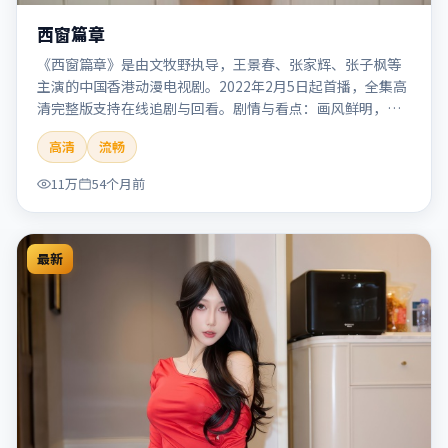
西窗篇章
《西窗篇章》是由文牧野执导，王景春、张家辉、张子枫等
主演的中国香港动漫电视剧。2022年2月5日起首播，全集高
清完整版支持在线追剧与回看。剧情与看点：画风鲜明，想
象力丰富，剧情适合青少年与动画爱好者。本片适合检索
高清
流畅
「西窗篇章」「文牧野」「动漫」「中国香港」「2022」
「2022-02-05上映」等关键词的影迷阅读简介与主创信息。
11万
54个月前
最新