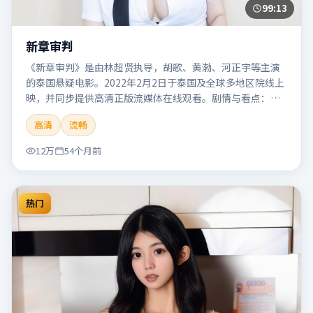
99:13
新章审判
《新章审判》是由林超贤执导，胡歌、黄渤、河正宇等主演
的泰国悬疑电影。2022年2月2日于泰国及全球多地区院线上
映，并同步提供高清正版流媒体在线观看。剧情与看点：悬
念层层推进，线索相互勾连，结局出人意料，适合推理爱好
高清
流畅
者。本片适合检索「新章审判」「林超贤」「悬疑」「泰
国」「2022」「2022-02-02上映」等关键词的影迷阅读简介
12万
54个月前
与主创信息。
热门