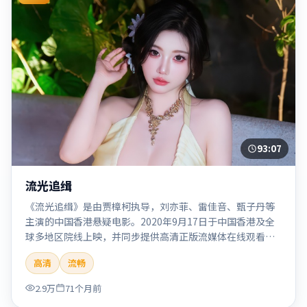
93:07
流光追缉
《流光追缉》是由贾樟柯执导，刘亦菲、雷佳音、甄子丹等
主演的中国香港悬疑电影。2020年9月17日于中国香港及全
球多地区院线上映，并同步提供高清正版流媒体在线观看。
剧情与看点：悬念层层推进，线索相互勾连，结局出人意
高清
流畅
料，适合推理爱好者。本片适合检索「流光追缉」「贾樟
柯」「悬疑」「中国香港」「2020」「2020-09-17上映」等
2.9万
71个月前
关键词的影迷阅读简介与主创信息。