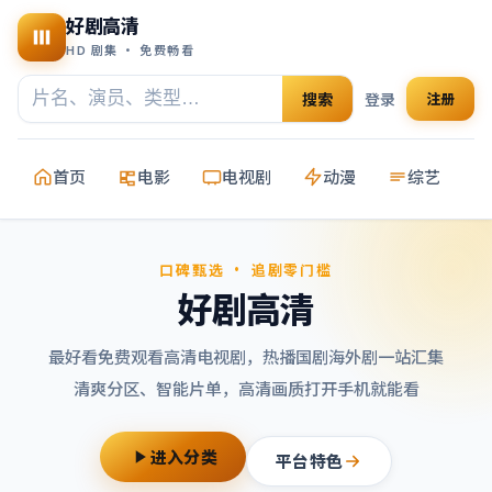
好剧高清
HD 剧集 · 免费畅看
搜索
登录
注册
首页
电影
电视剧
动漫
综艺
口碑甄选 · 追剧零门槛
好剧高清
最好看免费观看高清电视剧
，热播国剧海外剧一站汇集
清爽分区、智能片单，高清画质打开手机就能看
进入分类
平台特色