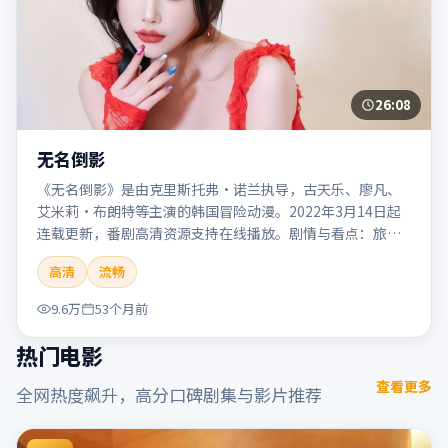
26:08
无名倒影
《无名倒影》是由克里斯托弗·诺兰执导，古天乐、廖凡、
艾米莉·布朗特等主演的韩国冒险动漫。2022年3月14日起
连载更新，番剧高清资源支持在线播放。剧情与看点：旅程
险象环生，奇观与友情并行，带来沉浸式探险体验。本片适
高清
流畅
合检索「无名倒影」「克里斯托弗·诺兰」「冒险」「韩
国」「2022」「2022-03-14上映」等关键词的影迷阅读简介
9.6万
53个月前
与主创信息。
热门电影
查看更多
全网热度飙升，高分口碑剧集与影片推荐