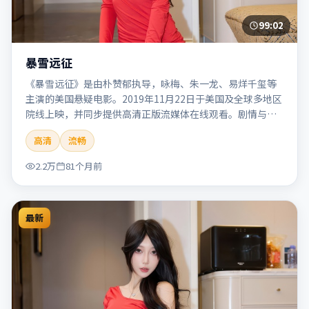
99:02
暴雪远征
《暴雪远征》是由朴赞郁执导，咏梅、朱一龙、易烊千玺等
主演的美国悬疑电影。2019年11月22日于美国及全球多地区
院线上映，并同步提供高清正版流媒体在线观看。剧情与看
点：悬念层层推进，线索相互勾连，结局出人意料，适合推
高清
流畅
理爱好者。本片适合检索「暴雪远征」「朴赞郁」「悬疑」
「美国」「2019」「2019-11-22上映」等关键词的影迷阅读
2.2万
81个月前
简介与主创信息。
最新