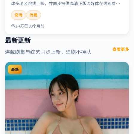
球多地区院线上映，并同步提供高清正版流媒体在线观看。
剧情与看点：情感细腻动人，人物关系真实可信，适合喜欢
高清
流畅
温情叙事的观众。本片适合检索「烈日晨星」「顾长卫」
「爱情」「美国」「2019」「2019-12-15上映」等关键词的
3.4万
80个月前
影迷阅读简介与主创信息。
最新更新
查看更多
连载剧集与综艺同步上新，追剧不掉队
最新