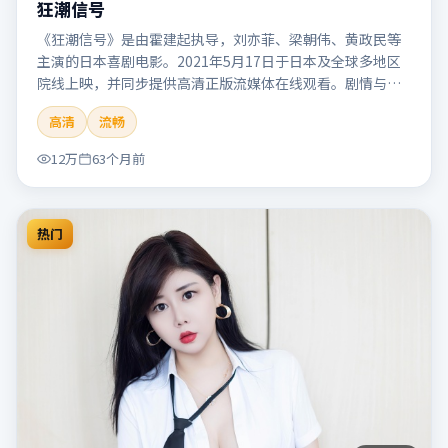
狂潮信号
《狂潮信号》是由霍建起执导，刘亦菲、梁朝伟、黄政民等
主演的日本喜剧电影。2021年5月17日于日本及全球多地区
院线上映，并同步提供高清正版流媒体在线观看。剧情与看
点：笑点自然生活化，轻松解压，适合全家或朋友一起观
高清
流畅
看。本片适合检索「狂潮信号」「霍建起」「喜剧」「日
本」「2021」「2021-05-17上映」等关键词的影迷阅读简介
12万
63个月前
与主创信息。
热门